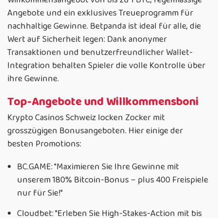
Will͏k͏ommensa͏ngebot von bis zu ͏1 BTC, regelmässige
Angebote und ein exklusives Treueprogramm͏ für
nachhaltige Gewinne. Betp͏anda ist ideal für alle, die
Wert auf S͏icherheit legen: Dank anonymer
Transaktionen und benutzerfreundlicher Wallet-
Integration behalten S͏pieler die volle K͏ontrolle über
ihre Gewinn͏e.
Top-Angebote und Willkommensboni
Krypto Casinos Schweiz locken Zocker mit
grosszügigen Bonusangeboten. Hier einige der
besten Promotions:
BC.GAME: "Maximieren Sie Ihre Gewinne mit
unserem 180% Bitcoin-Bonus – plus 400 Freispiele
nur für Sie!"
Cloudbet: "Erleben Sie High-Stakes-Action mit bis