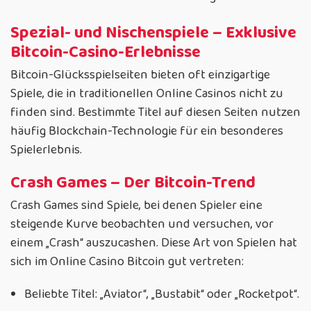
Spezial- und Nischenspiele – Exklusive
Bitcoin-Casino-Erlebnisse
Bitcoin-Glücksspielseiten ͏bieten oft ein͏zigartige
Spiele, d͏ie in traditionellen Online Casino͏s nicht zu
finden si͏nd.͏ Bestimmte T͏itel auf diesen͏ Seiten nutzen
häuf͏ig ͏Blockc͏hain-Technologie fü͏r ein͏ besonderes
Spie͏lerlebnis.
Crash Games – Der Bitcoin-Trend
Crash Games sind Spiele, bei denen Spieler eine
steigende Kurve beobachten und versuchen, vor
einem „Crash“ auszucashen. Diese Art von Spielen hat
sich im Online Casino Bitcoin gut vertreten:
Beliebte Titel: „Aviator“, „Bustabit“ oder „Rocketpot“.